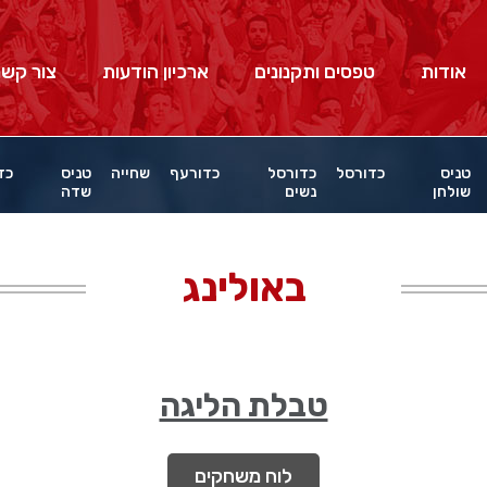
אודות
טפסים ותקנונים
ארכיון הודעות
צור קשר
טניס
כדורסל
כדורסל
כדורעף
שחייה
טניס
כד
שולחן
נשים
שדה
באולינג
טבלת הליגה
לוח משחקים