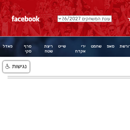
ורשת
סאפ
שחמט
ירי
שייט
ריצת
סרף
פאדל
אקדח
שטח
סקי
נגישות