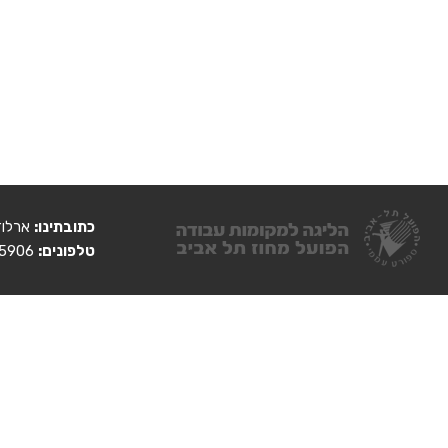
כתובתינו:
ארלוזורוב 93 בניין ג
טלפונים:
03-6095906, 03-6095884. פקס: 03-6095907