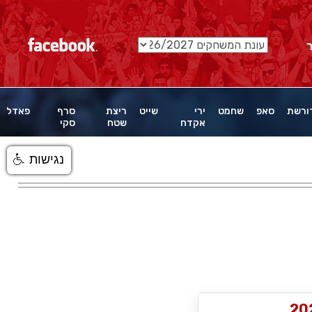
ורשת
סאפ
שחמט
ירי
שייט
ריצת
סרף
פאדל
אקדח
שטח
סקי
נגישות