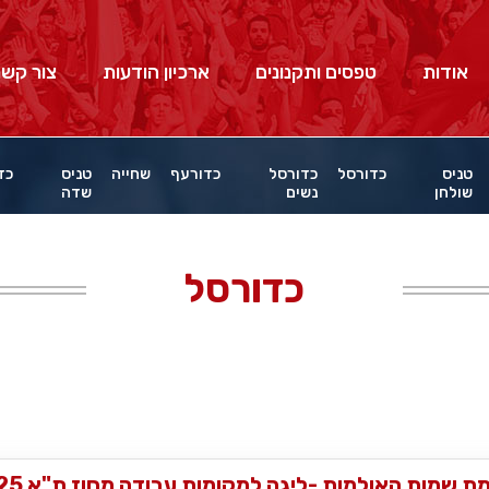
אודות
טפסים ותקנונים
ארכיון הודעות
צור קשר
טניס
כדורסל
כדורסל
כדורעף
שחייה
טניס
כד
שולחן
נשים
שדה
כדורסל
ת שמות האולמות -ליגה למקומות עבודה מחוז ת"א 2025