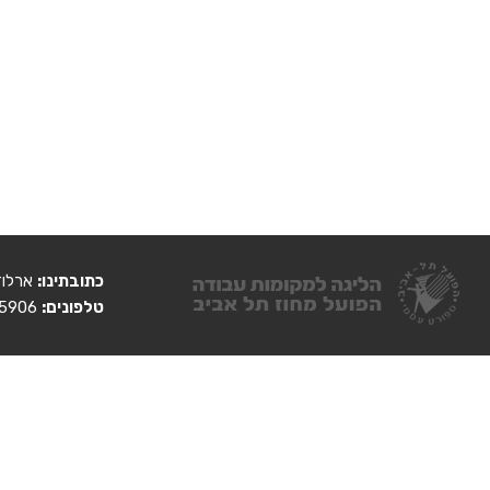
כתובתינו:
ארלוזורוב 93 בניין ג
טלפונים:
03-6095906, 03-6095884. פקס: 03-6095907