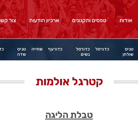
אודות
טפסים ותקנונים
ארכיון הודעות
צור קשר
טניס
כדורסל
כדורסל
כדורעף
שחייה
טניס
כד
שולחן
נשים
שדה
קטרגל אולמות
טבלת הליגה