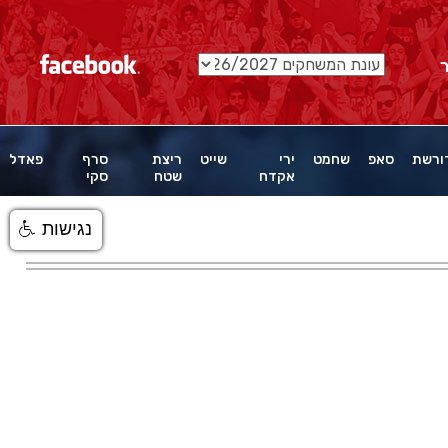
ורשת
סאפ
שחמט
ירי
שייט
ריצת
סרף
פאדל
אקדח
שטח
סקי
נגישות